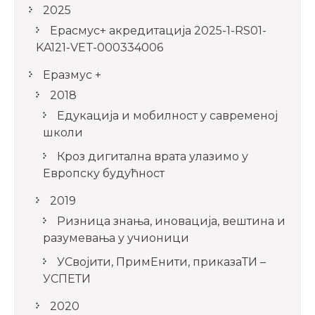
2025
Ерасмус+ акредитацијa 2025-1-RS01-
KA121-VET-000334006
Еразмус +
2018
Едукација и мобилност у савременој
школи
Кроз дигитална врата улазимо у
Европску будућност
2019
Ризница знања, иновација, вештина и
разумевања у учионици
УСвојити, ПримЕнити, приказаТИ –
УСПЕТИ
2020