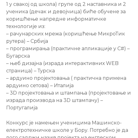
1 у свакој од школа) групе од 2 наставника и 2
ученика (дечак и девојчица) биће обучене за
коришћење напредне информатичке
технологије из:
– рачунарских мрежа (коришћење МикроТик
рутера) – Србија
– програмирања (практичне апликације у C#) –
Бугарска
– њеб дизајна (израда интерактивних WEB
страница) – Турска
– ардуино пројектовања ( практична примена
ардуино сетова) – Италија
– 3D пројектовања и штампања (пројектовање и
израда производа на 3D штампачу) –
Португалија
Конкурс је намењен ученицима Машинско-
електротехничке школе у Бору. Потребно је да
лого садржи назив пројекта на енглеском