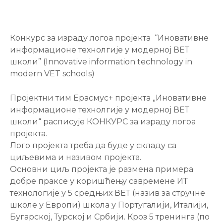
Конкурс за израду логоа пројекта “Иновативне
информационе технолгије у модерној ВЕТ
школи” (Innovative information technology in
modern VET schools)
Пројектни тим Ерасмус+ пројекта „Иновативне
информационе технолгије у модерној ВЕТ
школи“ расписује КОНКУРС за израду логоа
пројекта.
Лого пројекта треба да буде у складу са
циљевима и називом пројекта.
Основни циљ пројекта је размена примера
добре праксе у коришћењу савремене ИТ
технологије у 5 средњих ВЕТ (назив за стручне
школе у Европи) школа у Португалији, Италији,
Бугарској, Турској и Србији. Кроз 5 тренинга (по