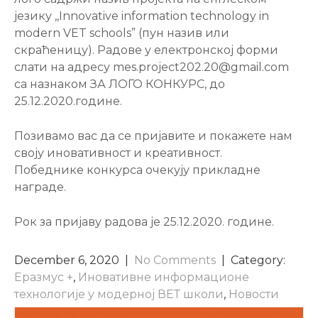
језику ,,Innovative information technology in
modern VET schools” (пун назив или
скраћеницу). Радове у електронској форми
слати на адресу mes.project202.20@gmail.com
са назнаком ЗА ЛОГО КОНКУРС, до
25.12.2020.године.
Позивамо вас да се пријавите и покажете нам
своју иновативност и креативност.
Победнике конкурса очекују прикладне
наградe.
Рок за пријаву радова је 25.12.2020. године.
December 6, 2020
|
No Comments
| Category:
Еразмус +
,
Иновативне информационе
технологије у модерној ВЕТ школи
,
Новости
POST
Настава на даљину
Засади свој хлад