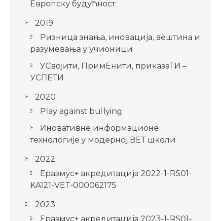
Европску будућност
2019
Ризница знања, иновација, вештина и
разумевања у учионици
УСвојити, ПримЕнити, приказаТИ –
УСПЕТИ
2020
Play against bullying
Иновативне информационе
технологије у модерној ВЕТ школи
2022
Еразмус+ акредитација 2022-1-RS01-
KA121-VET-000062175
2023
Еразмус+ акредитација 2023-1-RS01-