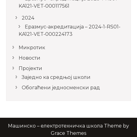
KA121-VET-000117561
2024
Еразмус-акредитација – 2024-1-RS01-
KA121-VET-000224173
Микротик
Новости
Пројекти
Заједно ка средњој школи
Обогаћени једносменски рад
Машинско – електротехничка школа Theme by
Grace Themes