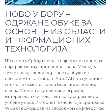
НОВО У БОРУ –
ОДРЖАНЕ ОБУКЕ ЗА
ОСНОВЦЕ ИЗ ОБЛАСТИ
ИНФОРМАЦИОНИХ
ТЕХНОЛОГИЈА
IT сектор у Србији постаје најперспективнија и
најатрактивнија привредна грана. У складу с
тим у нашој школи одржане су обуке из
области Html-a, Linux-a i AutoCAD-a за ученике
седмог и осмог разреда Борских основних
школа. Ученици су показали огромно
интересовање и показали да су спремни да
уплове у воде Интернет технологија, креирање
WEB садржаја, рад на слободном софтверу, као