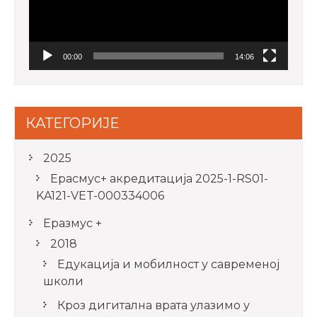
00:00
14:06
КАТЕГОРИЈЕ
2025
Ерасмус+ акредитацијa 2025-1-RS01-
KA121-VET-000334006
Еразмус +
2018
Едукација и мобилност у савременој
школи
Кроз дигитална врата улазимо у