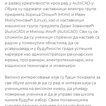
и развој креативности кроз рад у AutoCAD-у.
Обуке су одржали наставници електро групе
предмета Зорица Стошић (Html) и Иван
Милутиновић (Linux), као и наставници
машинске групе предмета Дејан Јовановић
(AutoCAD) и Милош Илић (AutoCAD). Сви су се
сложили да су ученици спремни да наставе са
радом у поменутим областима, да се
усавршавају и у будућности граде успешне
каријере као администратори рачунарских
мрежа, програмери, електротехничари, или
машински техничари и инжењери.
Велико интересовање које су ђаци показали за
све обуке доказ је да су рад и интеракција са
ученицима на високом нивоу, да уливају
поверење ученика и да је управо ова школа
њихов будући избор. Свим полазницима
курсева држимо палчеве да са што бољим