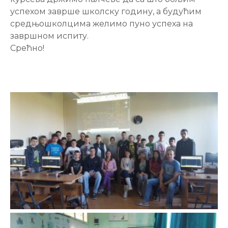
успехом заврше школску годину, а будућим
средњошколцима желимо пуно успеха на
завршном испиту.
Срећно!